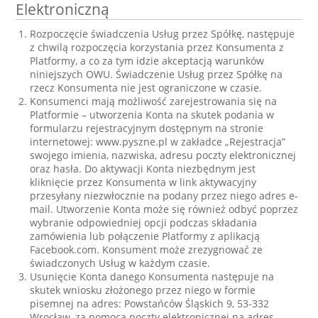
Elektroniczną
Rozpoczęcie świadczenia Usług przez Spółkę, następuje
z chwilą rozpoczęcia korzystania przez Konsumenta z
Platformy, a co za tym idzie akceptacją warunków
niniejszych OWU. Świadczenie Usług przez Spółkę na
rzecz Konsumenta nie jest ograniczone w czasie.
Konsumenci mają możliwość zarejestrowania się na
Platformie – utworzenia Konta na skutek podania w
formularzu rejestracyjnym dostępnym na stronie
internetowej: www.pyszne.pl w zakładce „Rejestracja”
swojego imienia, nazwiska, adresu poczty elektronicznej
oraz hasła. Do aktywacji Konta niezbędnym jest
kliknięcie przez Konsumenta w link aktywacyjny
przesyłany niezwłocznie na podany przez niego adres e-
mail. Utworzenie Konta może się również odbyć poprzez
wybranie odpowiedniej opcji podczas składania
zamówienia lub połączenie Platformy z aplikacją
Facebook.com. Konsument może zrezygnować ze
świadczonych Usług w każdym czasie.
Usunięcie Konta danego Konsumenta następuje na
skutek wniosku złożonego przez niego w formie
pisemnej na adres: Powstańców Śląskich 9, 53-332
Wrocław, za pomocą poczty elektronicznej na adres