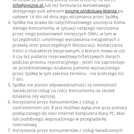
info@pyszne.pl
lub też formularza kontaktowego
dostępnego pod adresem
pyszne.pl/obsluga-klienta
po
upływie 14 dni od dnia jego otrzymania przez Spółkę.
Spółka ma prawo do natychmiastowego usunięcia Konta
danego Konsumenta, w sytuacji rażącego naruszania
przez niego postanowień niniejszych OWU, w tym w
szczególności: umyślnego wystawiania niezgodnych z
prawdą ocen poszczególnych Restauracji, dostarczania
treści o charakterze bezprawnym, o których mowa w ust.
9 czy też podania nieprawdziwych/fałszywych danych
podczas procesu rejestracyjnego - jeżeli nie zaprzestaje
on przedmiotowego działania pomimo wyznaczonego
przez Spółkę w tym zakresie terminu - nie krótszego niż
7 dni.
Spółka nie ponosi odpowiedzialności za niemożność
świadczenia Usług na rzecz Konsumenta na skutek
działania siły wyższej.
Korzystanie przez Konsumentów z Usług, z
zastrzeżeniem ust. 8 jest możliwe wyłącznie przy pomocy
podłączonego do sieci Internet komputera klasy PC, Mac
lub podobnego, wyposażonego w przeglądarkę
internetową
Korzystanie przez Konsumentów z Usług świadczonych