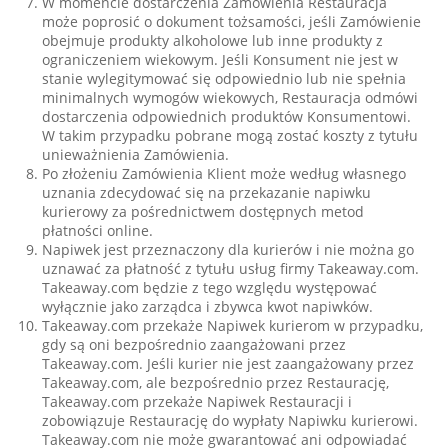
W momencie dostarczenia Zamówienia Restauracja
może poprosić o dokument tożsamości, jeśli Zamówienie
obejmuje produkty alkoholowe lub inne produkty z
ograniczeniem wiekowym. Jeśli Konsument nie jest w
stanie wylegitymować się odpowiednio lub nie spełnia
minimalnych wymogów wiekowych, Restauracja odmówi
dostarczenia odpowiednich produktów Konsumentowi.
W takim przypadku pobrane mogą zostać koszty z tytułu
unieważnienia Zamówienia.
Po złożeniu Zamówienia Klient może według własnego
uznania zdecydować się na przekazanie napiwku
kurierowy za pośrednictwem dostępnych metod
płatności online.
Napiwek jest przeznaczony dla kurierów i nie można go
uznawać za płatność z tytułu usług firmy Takeaway.com.
Takeaway.com będzie z tego względu występować
wyłącznie jako zarządca i zbywca kwot napiwków.
Takeaway.com przekaże Napiwek kurierom w przypadku,
gdy są oni bezpośrednio zaangażowani przez
Takeaway.com. Jeśli kurier nie jest zaangażowany przez
Takeaway.com, ale bezpośrednio przez Restaurację,
Takeaway.com przekaże Napiwek Restauracji i
zobowiązuje Restaurację do wypłaty Napiwku kurierowi.
Takeaway.com nie może gwarantować ani odpowiadać