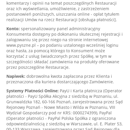
komentarzy i opinii na temat poszczególnych Restauracji
oraz ich wyświetlania, umożliwienie, z zastrzeżeniem
postanowień poniższych, uiszczania online - opłat tytułem
realizacji Umów na rzecz Restauracji [obsługa płatności].
Konto:
spersonalizowany panel administracyjny
Konsumenta dostępny po dokonaniu skutecznej rejestracji i
zalogowaniu się przez niego na stronie internetowej
www.pyszne.pl – po podaniu ustalonego wcześniej loginu
oraz hasła, za pomocą którego to Konsument może
korzystać z usług świadczonych przez Spółkę, w tym w
szczególności składać zamówienia na produkty oferowane
przez poszczególne Restauracje.
Napiwek:
dobrowolna kwota zapłacona przez Klienta i
przeznaczona dla kuriera dostarczającego Zamówienie.
Systemy Płatności Online:
PayU i Karta płatnicza (Operator
płatności - PayU Spółka Akcyjna z siedzibą w Poznaniu, ul.
Grunwaldzka 182, 60-166 Poznań, zarejestrowana przez Sąd
Rejonowy Poznań - Nowe Miasto i Wilda w Poznaniu, VIII
Wydział Gospodarczy pod nr KRS: 0000274399), PayPal
(Operator płatności - PayPal Polska Spółka z ograniczona
odpowiedzialnością z siedzibą w Warszawie, ul. E. Plater 53,
00-133 Warszawa, zarejestrowana przez Sąd Rejonowy dla