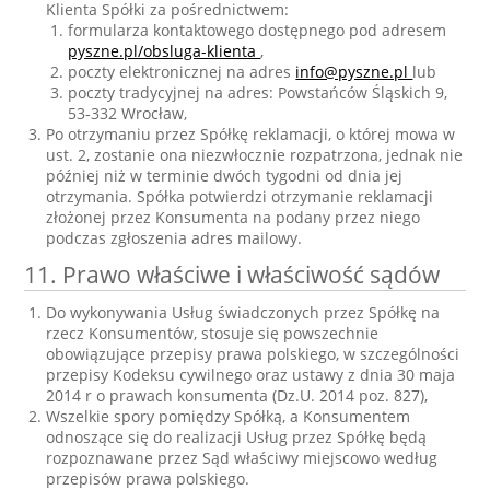
Klienta Spółki za pośrednictwem:
formularza kontaktowego dostępnego pod adresem
pyszne.pl/obsluga-klienta
,
poczty elektronicznej na adres
info@pyszne.pl
lub
poczty tradycyjnej na adres: Powstańców Śląskich 9,
53-332 Wrocław,
Po otrzymaniu przez Spółkę reklamacji, o której mowa w
ust. 2, zostanie ona niezwłocznie rozpatrzona, jednak nie
później niż w terminie dwóch tygodni od dnia jej
otrzymania. Spółka potwierdzi otrzymanie reklamacji
złożonej przez Konsumenta na podany przez niego
podczas zgłoszenia adres mailowy.
11. Prawo właściwe i właściwość sądów
Do wykonywania Usług świadczonych przez Spółkę na
rzecz Konsumentów, stosuje się powszechnie
obowiązujące przepisy prawa polskiego, w szczególności
przepisy Kodeksu cywilnego oraz ustawy z dnia 30 maja
2014 r o prawach konsumenta (Dz.U. 2014 poz. 827),
Wszelkie spory pomiędzy Spółką, a Konsumentem
odnoszące się do realizacji Usług przez Spółkę będą
rozpoznawane przez Sąd właściwy miejscowo według
przepisów prawa polskiego.