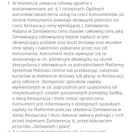
W momencie zawarcia Umowy zgodnie z
postanowieniami art. 6.1 niniejszych Ogólnych
warunków świadczenia usług na rzecz Konsumentów, po
stronie Konsumenta powstaje obowiązek płatności na
rzecz Restauracji ceny wynikającej z Zamówienia.
Podana w Zamówieniu cena stanowi całkowitą cenę jaką
Zamawiający zobowiązany będzie zapłacić w tym
obowiązujący podatek oraz koszt dostawy oraz wszelkie
inne opłaty i należności pobierane przez nas od
Konsumenta. Konsument może wywiązać się ze
wskazanego w zd. pierwszym obowiązku na skutek
skorzystania z oferowanych za pośrednictwem Platformy
Systemów Płatności Online lub przekazując należność
kurierowi w momencie dostawy lub płacąc w Restauracji
przy odbiorze. Dostępność sposobów zapłaty
wymienionych w zd. poprzednim jest uzależniona od
indywidualnych ustaleń poczynionych pomiędzy Spółką,
a daną Restauracją i może zostać ograniczona.
Konsument jest informowany o dostępnych sposobach
zapłaty na Platformie podczas składania Zamówienia w
danej Restauracji i musi dokonać wyboru jednego z nich
przed złożeniem Zamówienia, tj. przed kliknięciem
przycisku „Zamawiam i płacę”.
Z zastrzeżeniem postanowień art. 7 niniejszych