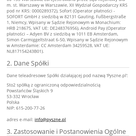
m. st. Warszawy w Warszawie, XII Wydział Gospodarczy KRS
pod nr KRS: 0000289372), Sofort (Operator płatności -
SOFORT GmbH z siedzibą w 82131 Gauting, Fußbergstraße
1, Niemcy, Wpisany w Sądzie Rejonowym w Monachium:
HRB 218675, VAT UE: DE248376956), Android Pay (Operator
płatności – Adyen BV z siedzibą w 1011 EB Amsterdam,
Simon Carmiggeltstraat 6-50, Wpisany w Sądzie Rejonowym
w Amsterdamie: CC Amsterdam 34259528, VAT UE:
NL817154243B01).
2. Dane Spółki
Dane teleadresowe Spółki działającej pod nazwą ‘Pyszne.pl’:
Sto2 spółką z ograniczoną odpowiedzialnością
Powstańców Śląskich 9
53-332 Wrocław
Polska
NIP: 615-200-77-26
adres e-mail:
info@pyszne.pl
3. Zastosowanie i Postanowienia Ogólne