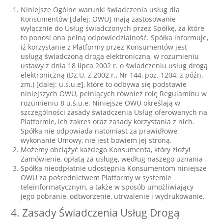
Niniejsze Ogólne warunki świadczenia usług dla
Konsumentów [dalej: OWU] mają zastosowanie
wyłącznie do Usług świadczonych przez Spółkę, za które
to ponosi ona pełną odpowiedzialność. Spółka informuje,
iż korzystanie z Platformy przez Konsumentów jest
usługą świadczoną drogą elektroniczną, w rozumieniu
ustawy z dnia 18 lipca 2002 r. o świadczeniu usług drogą
elektroniczną (Dz.U. z 2002 r., Nr 144, poz. 1204, z późn.
zm.) [dalej: u.ś.u.e], które to odbywa się podstawie
niniejszych OWU, pełniących również rolę Regulaminu w
rozumieniu 8 u.ś.u.e. Niniejsze OWU określają w
szczególności zasady świadczenia Usług oferowanych na
Platformie, ich zakres oraz zasady korzystania z nich.
Spółka nie odpowiada natomiast za prawidłowe
wykonanie Umowy, nie jest bowiem jej stroną.
Możemy obciążyć każdego Konsumenta, który złożył
Zamówienie, opłatą za usługę, według naszego uznania
Spółka nieodpłatnie udostępnia Konsumentom niniejsze
OWU za pośrednictwem Platformy w systemie
teleinformatycznym, a także w sposób umożliwiający
jego pobranie, odtworzenie, utrwalenie i wydrukowanie.
4. Zasady Świadczenia Usług Drogą