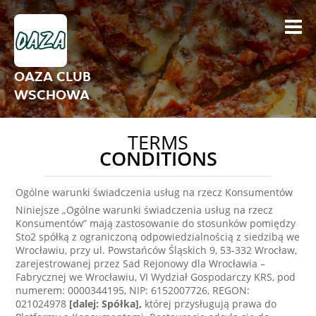
OAZA CLUB
WSCHOWA
TERMS
CONDITIONS
Ogólne warunki świadczenia usług na rzecz Konsumentów
Niniejsze „Ogólne warunki świadczenia usług na rzecz
Konsumentów” mają zastosowanie do stosunków pomiędzy
Sto2 spółką z ograniczoną odpowiedzialnością z siedzibą we
Wrocławiu, przy ul. Powstańców Śląskich 9, 53-332 Wrocław,
zarejestrowanej przez Sad Rejonowy dla Wrocławia –
Fabrycznej we Wrocławiu, VI Wydział Gospodarczy KRS, pod
numerem: 0000344195, NIP: 6152007726, REGON:
021024978
[dalej: Spółka],
której przysługują prawa do