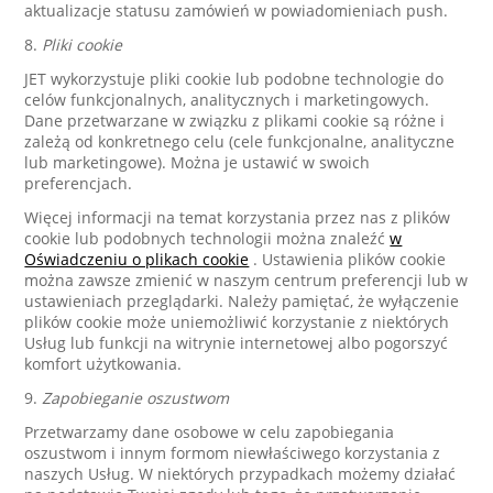
aktualizacje statusu zamówień w powiadomieniach push.
8.
Pliki cookie
JET wykorzystuje pliki cookie lub podobne technologie do
celów funkcjonalnych, analitycznych i marketingowych.
Dane przetwarzane w związku z plikami cookie są różne i
zależą od konkretnego celu (cele funkcjonalne, analityczne
lub marketingowe). Można je ustawić w swoich
preferencjach.
Więcej informacji na temat korzystania przez nas z plików
cookie lub podobnych technologii można znaleźć
w
Oświadczeniu o plikach cookie
. Ustawienia plików cookie
można zawsze zmienić w naszym centrum preferencji lub w
ustawieniach przeglądarki. Należy pamiętać, że wyłączenie
plików cookie może uniemożliwić korzystanie z niektórych
Usług lub funkcji na witrynie internetowej albo pogorszyć
komfort użytkowania.
9.
Zapobieganie oszustwom
Przetwarzamy dane osobowe w celu zapobiegania
oszustwom i innym formom niewłaściwego korzystania z
naszych Usług. W niektórych przypadkach możemy działać