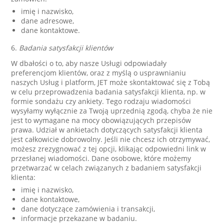
imię i nazwisko,
dane adresowe,
dane kontaktowe.
6.
Badania satysfakcji klientów
W dbałości o to, aby nasze Usługi odpowiadały
preferencjom klientów, oraz z myślą o usprawnianiu
naszych Usług i platform, JET może skontaktować się z Tobą
w celu przeprowadzenia badania satysfakcji klienta, np. w
formie sondażu czy ankiety. Tego rodzaju wiadomości
wysyłamy wyłącznie za Twoją uprzednią zgodą, chyba że nie
jest to wymagane na mocy obowiązujących przepisów
prawa. Udział w ankietach dotyczących satysfakcji klienta
jest całkowicie dobrowolny. Jeśli nie chcesz ich otrzymywać,
możesz zrezygnować z tej opcji, klikając odpowiedni link w
przesłanej wiadomości. Dane osobowe, które możemy
przetwarzać w celach związanych z badaniem satysfakcji
klienta:
imię i nazwisko,
dane kontaktowe,
dane dotyczące zamówienia i transakcji,
informacje przekazane w badaniu.