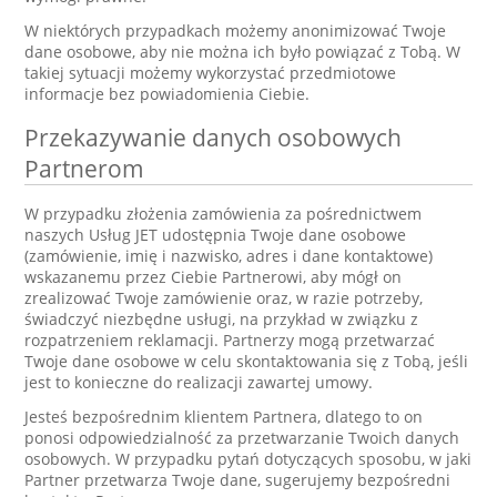
W niektórych przypadkach możemy anonimizować Twoje
dane osobowe, aby nie można ich było powiązać z Tobą. W
takiej sytuacji możemy wykorzystać przedmiotowe
informacje bez powiadomienia Ciebie.
Przekazywanie danych osobowych
Partnerom
W przypadku złożenia zamówienia za pośrednictwem
naszych Usług JET udostępnia Twoje dane osobowe
(zamówienie, imię i nazwisko, adres i dane kontaktowe)
wskazanemu przez Ciebie Partnerowi, aby mógł on
zrealizować Twoje zamówienie oraz, w razie potrzeby,
świadczyć niezbędne usługi, na przykład w związku z
rozpatrzeniem reklamacji. Partnerzy mogą przetwarzać
Twoje dane osobowe w celu skontaktowania się z Tobą, jeśli
jest to konieczne do realizacji zawartej umowy.
Jesteś bezpośrednim klientem Partnera, dlatego to on
ponosi odpowiedzialność za przetwarzanie Twoich danych
osobowych. W przypadku pytań dotyczących sposobu, w jaki
Partner przetwarza Twoje dane, sugerujemy bezpośredni