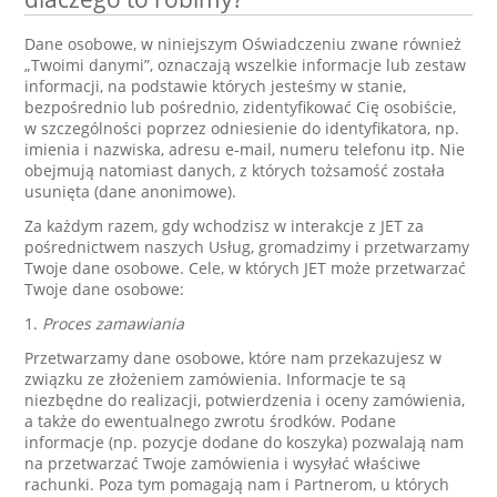
Dane osobowe, w niniejszym Oświadczeniu zwane również
„Twoimi danymi”, oznaczają wszelkie informacje lub zestaw
informacji, na podstawie których jesteśmy w stanie,
bezpośrednio lub pośrednio, zidentyfikować Cię osobiście,
w szczególności poprzez odniesienie do identyfikatora, np.
imienia i nazwiska, adresu e-mail, numeru telefonu itp. Nie
obejmują natomiast danych, z których tożsamość została
usunięta (dane anonimowe).
Za każdym razem, gdy wchodzisz w interakcje z JET za
pośrednictwem naszych Usług, gromadzimy i przetwarzamy
Twoje dane osobowe. Cele, w których JET może przetwarzać
Twoje dane osobowe:
1.
Proces zamawiania
Przetwarzamy dane osobowe, które nam przekazujesz w
związku ze złożeniem zamówienia. Informacje te są
niezbędne do realizacji, potwierdzenia i oceny zamówienia,
a także do ewentualnego zwrotu środków. Podane
informacje (np. pozycje dodane do koszyka) pozwalają nam
na przetwarzać Twoje zamówienia i wysyłać właściwe
rachunki. Poza tym pomagają nam i Partnerom, u których