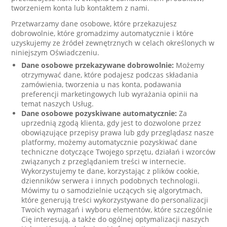
tworzeniem konta lub kontaktem z nami.
Przetwarzamy dane osobowe, które przekazujesz
dobrowolnie, które gromadzimy automatycznie i które
uzyskujemy ze źródeł zewnętrznych w celach określonych w
niniejszym Oświadczeniu.
Dane osobowe przekazywane dobrowolnie:
Możemy
otrzymywać dane, które podajesz podczas składania
zamówienia, tworzenia u nas konta, podawania
preferencji marketingowych lub wyrażania opinii na
temat naszych Usług.
Dane osobowe pozyskiwane automatycznie:
Za
uprzednią zgodą klienta, gdy jest to dozwolone przez
obowiązujące przepisy prawa lub gdy przeglądasz nasze
platformy, możemy automatycznie pozyskiwać dane
techniczne dotyczące Twojego sprzętu, działań i wzorców
związanych z przeglądaniem treści w internecie.
Wykorzystujemy te dane, korzystając z plików cookie,
dzienników serwera i innych podobnych technologii.
Mówimy tu o samodzielnie uczących się algorytmach,
które generują treści wykorzystywane do personalizacji
Twoich wymagań i wyboru elementów, które szczególnie
Cię interesują, a także do ogólnej optymalizacji naszych