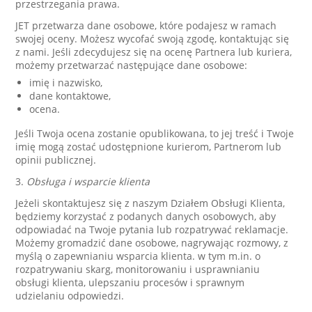
przestrzegania prawa.
JET przetwarza dane osobowe, które podajesz w ramach
swojej oceny. Możesz wycofać swoją zgodę, kontaktując się
z nami. Jeśli zdecydujesz się na ocenę Partnera lub kuriera,
możemy przetwarzać następujące dane osobowe:
imię i nazwisko,
dane kontaktowe,
ocena.
Jeśli Twoja ocena zostanie opublikowana, to jej treść i Twoje
imię mogą zostać udostępnione kurierom, Partnerom lub
opinii publicznej.
3.
Obsługa i wsparcie klienta
Jeżeli skontaktujesz się z naszym Działem Obsługi Klienta,
będziemy korzystać z podanych danych osobowych, aby
odpowiadać na Twoje pytania lub rozpatrywać reklamacje.
Możemy gromadzić dane osobowe, nagrywając rozmowy, z
myślą o zapewnianiu wsparcia klienta. w tym m.in. o
rozpatrywaniu skarg, monitorowaniu i usprawnianiu
obsługi klienta, ulepszaniu procesów i sprawnym
udzielaniu odpowiedzi.