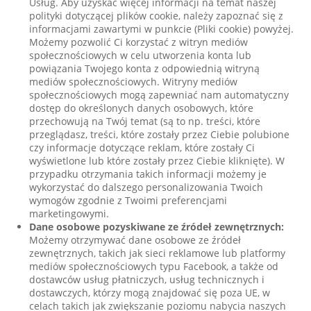
Usług. Aby uzyskać więcej informacji na temat naszej
polityki dotyczącej plików cookie, należy zapoznać się z
informacjami zawartymi w punkcie (Pliki cookie) powyżej.
Możemy pozwolić Ci korzystać z witryn mediów
społecznościowych w celu utworzenia konta lub
powiązania Twojego konta z odpowiednią witryną
mediów społecznościowych. Witryny mediów
społecznościowych mogą zapewniać nam automatyczny
dostęp do określonych danych osobowych, które
przechowują na Twój temat (są to np. treści, które
przeglądasz, treści, które zostały przez Ciebie polubione
czy informacje dotyczące reklam, które zostały Ci
wyświetlone lub które zostały przez Ciebie kliknięte). W
przypadku otrzymania takich informacji możemy je
wykorzystać do dalszego personalizowania Twoich
wymogów zgodnie z Twoimi preferencjami
marketingowymi.
Dane osobowe pozyskiwane ze źródeł zewnętrznych:
Możemy otrzymywać dane osobowe ze źródeł
zewnętrznych, takich jak sieci reklamowe lub platformy
mediów społecznościowych typu Facebook, a także od
dostawców usług płatniczych, usług technicznych i
dostawczych, którzy mogą znajdować się poza UE, w
celach takich jak zwiększanie poziomu nabycia naszych