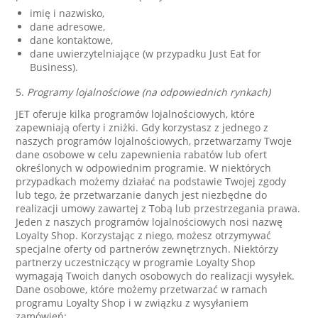
imię i nazwisko,
dane adresowe,
dane kontaktowe,
dane uwierzytelniające (w przypadku Just Eat for
Business).
5.
Programy lojalnościowe (na odpowiednich rynkach)
JET oferuje kilka programów lojalnościowych, które
zapewniają oferty i zniżki. Gdy korzystasz z jednego z
naszych programów lojalnościowych, przetwarzamy Twoje
dane osobowe w celu zapewnienia rabatów lub ofert
określonych w odpowiednim programie. W niektórych
przypadkach możemy działać na podstawie Twojej zgody
lub tego, że przetwarzanie danych jest niezbędne do
realizacji umowy zawartej z Tobą lub przestrzegania prawa.
Jeden z naszych programów lojalnościowych nosi nazwę
Loyalty Shop. Korzystając z niego, możesz otrzymywać
specjalne oferty od partnerów zewnętrznych. Niektórzy
partnerzy uczestniczący w programie Loyalty Shop
wymagają Twoich danych osobowych do realizacji wysyłek.
Dane osobowe, które możemy przetwarzać w ramach
programu Loyalty Shop i w związku z wysyłaniem
zamówień: